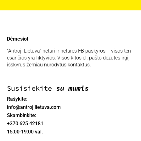
Dėmesio!
“Antroji Lietuva” neturi ir neturės FB paskyros – visos ten
esančios yra fiktyvios. Visos kitos el. pašto dežutės irgi,
išskyrus žemiau nurodytus kontaktus.
Susisiekite
su mumis
Rašykite:
info@antrojilietuva.com
Skambinkite:
+370
625 42181
15:00-19:00 val.